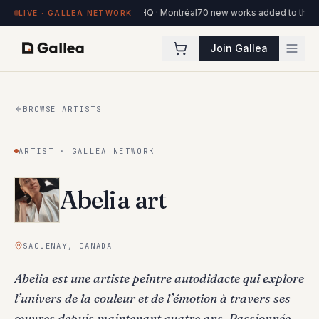
orks on view at Hôtel de l'ITHQ · Montréal
70 new works added to the Ottawa
LIVE · GALLEA NETWORK
Join Gallea
BROWSE ARTISTS
ARTIST · GALLEA NETWORK
Abelia art
SAGUENAY, CANADA
Abelia est une artiste peintre autodidacte qui explore
l’univers de la couleur et de l’émotion à travers ses
œuvres depuis maintenant quatre ans. Passionnée