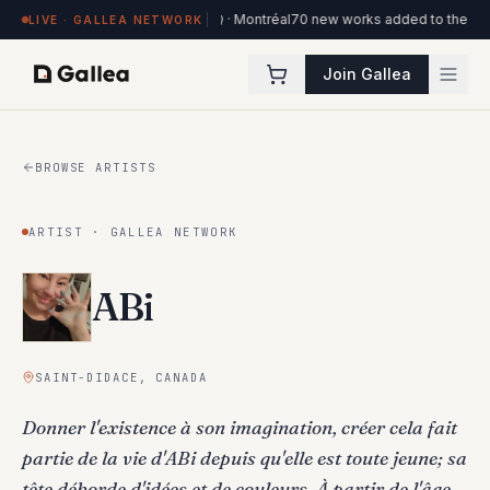
n view at Hôtel de l'ITHQ · Montréal
70 new works added to the Ottawa Artist
LIVE · GALLEA NETWORK
Join Gallea
BROWSE ARTISTS
ARTIST · GALLEA NETWORK
ABi
SAINT-DIDACE, CANADA
Donner l'existence à son imagination, créer cela fait
partie de la vie d'ABi depuis qu'elle est toute jeune; sa
tête déborde d'idées et de couleurs. À partir de l'âge