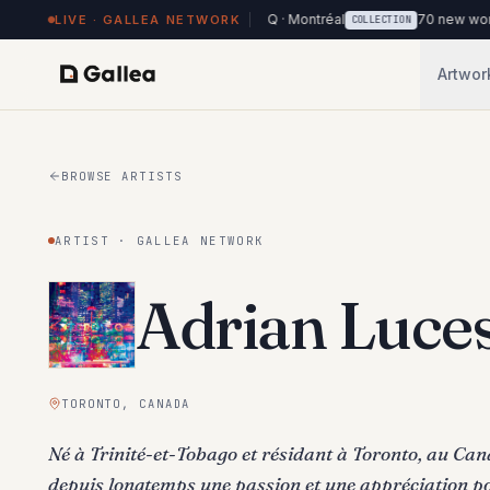
on view at Hôtel de l'ITHQ · Montréal
70 new works added to the 
LIVE · GALLEA NETWORK
COLLECTION
Artwor
BROWSE ARTISTS
ARTIST · GALLEA NETWORK
Adrian Luce
TORONTO, CANADA
Né à Trinité-et-Tobago et résidant à Toronto, au Ca
depuis longtemps une passion et une appréciation pou