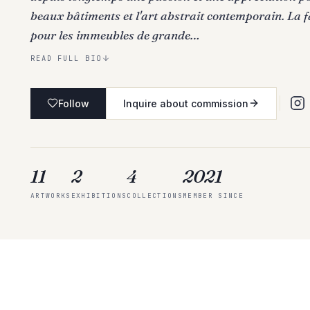
beaux bâtiments et l'art abstrait contemporain. La 
pour les immeubles de grande…
READ FULL BIO
Follow
Inquire about commission
11
2
4
2021
ARTWORKS
EXHIBITIONS
COLLECTIONS
MEMBER SINCE