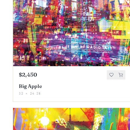
$2,450
Big Apple
32 × 24 IN