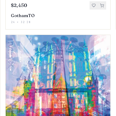
$2,450
GothamTO
24 × 32 IN