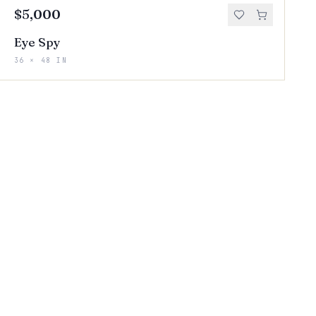
$5,000
Eye Spy
36 × 48 IN