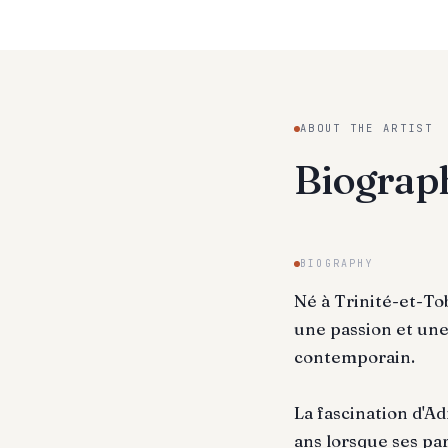
ABOUT THE ARTIST
Biogra
BIOGRAPHY
Né à Trinité-et-To
une passion et une 
contemporain.
La fascination d'A
ans lorsque ses pa