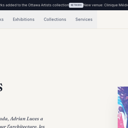
Ottawa Artists collection
New venue: Clinique Médicale Urbaine du Qu
NETWORK
ks
Exhibitions
Collections
Services
s
nada, Adrian Luces a
r l'architecture, les