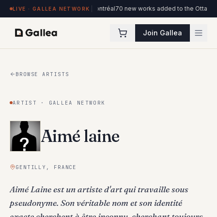
de l'ITHQ · Montréal
70 new works added to the Ottawa Artists collection
New
LIVE · GALLEA NETWORK
Join Gallea
BROWSE ARTISTS
ARTIST · GALLEA NETWORK
Aimé laine
GENTILLY, FRANCE
Aimé Laine est un artiste d'art qui travaille sous
pseudonyme. Son véritable nom et son identité
exacte cherchent à être inconnu, cherchant toujours