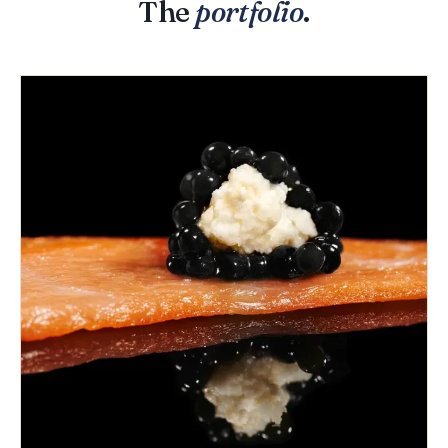
The
portfolio
.