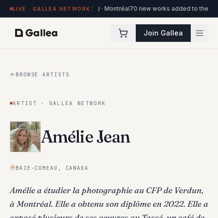
ks on view at Hôtel de l'ITHQ · Montréal
70 new works added to the Ottawa Ar
LIVE · GALLEA NETWORK
Join Gallea
BROWSE ARTISTS
ARTIST · GALLEA NETWORK
Amélie Jean
BAIE-COMEAU, CANADA
Amélie a étudier la photographie au CFP de Verdun,
à Montréal. Elle a obtenu son diplôme en 2022. Elle a
exposé plusieurs de ses oeuvres au Tassé, un café de