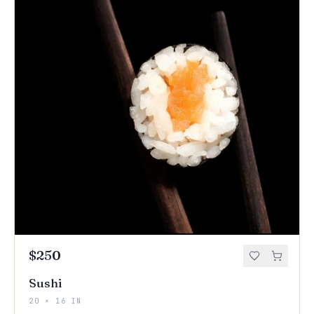
$250
Sushi
20 × 16 IN