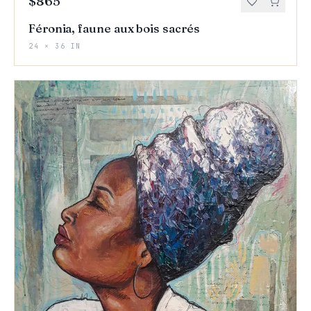
$865
Féronia, faune aux bois sacrés
24 × 36 IN