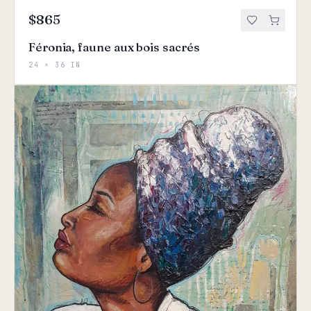
$865
Féronia, faune aux bois sacrés
24 × 36 IN