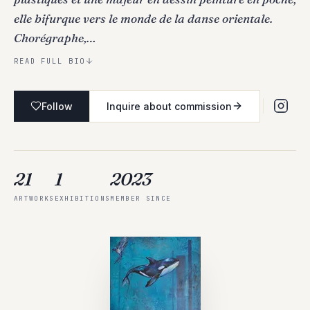
elle bifurque vers le monde de la danse orientale.
Chorégraphe,…
READ FULL BIO
Follow
Inquire about commission
21
1
2023
ARTWORKS
EXHIBITIONS
MEMBER SINCE