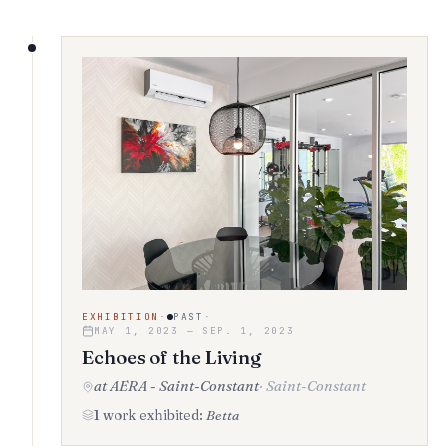
EXHIBITION
·
PAST
·
MAY 1, 2023 — SEP. 1, 2023
Echoes of the Living
at AERA - Saint-Constant
·
Saint-Constant
1 work exhibited:
Betta