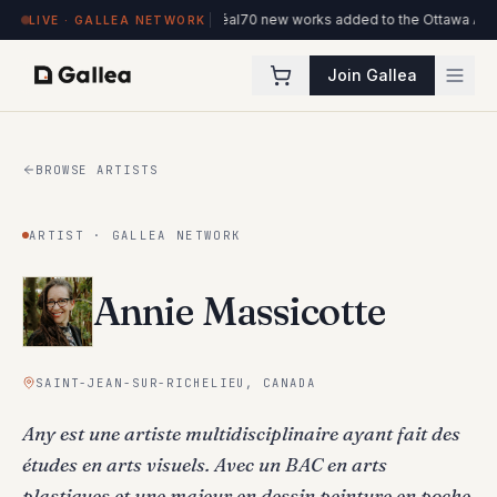
'ITHQ · Montréal
70 new works added to the Ottawa Artists collection
New ven
LIVE · GALLEA NETWORK
Join Gallea
BROWSE ARTISTS
ARTIST · GALLEA NETWORK
Annie Massicotte
SAINT-JEAN-SUR-RICHELIEU, CANADA
Any est une artiste multidisciplinaire ayant fait des
études en arts visuels. Avec un BAC en arts
plastiques et une majeur en dessin peinture en poche,