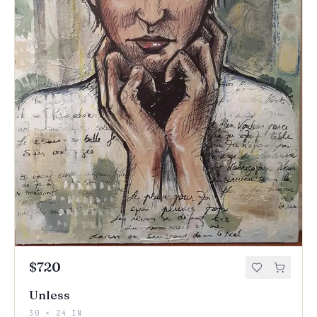
$720
Unless
30 × 24 IN