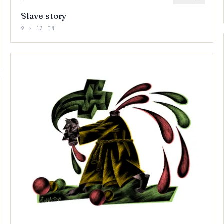
Slave story
9 × 13 IN