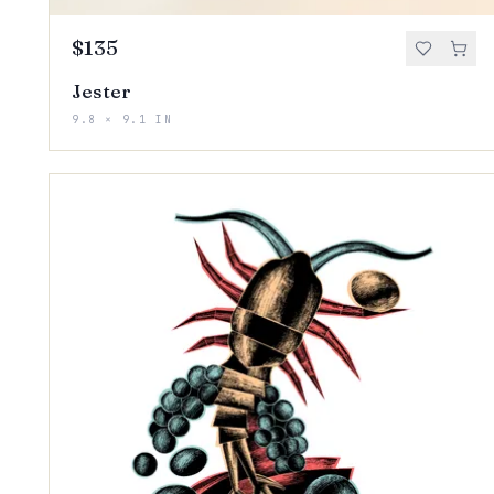
$135
Jester
9.8 × 9.1 IN