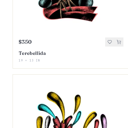
$350
Terebellida
19 × 13 IN