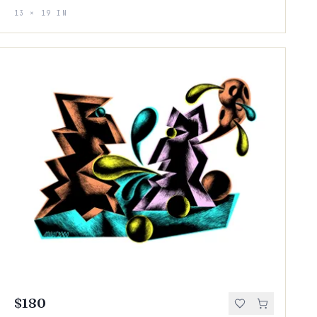
13 × 19 IN
$180