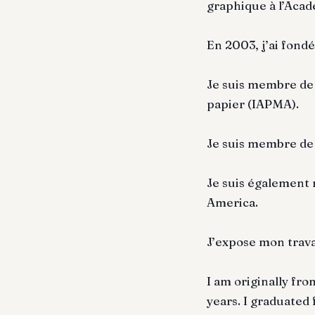
graphique à l’Acad
En 2003, j’ai fond
Je suis membre de l
papier (IAPMA).
Je suis membre de 
Je suis également 
America.
J’expose mon travai
I am originally fro
years. I graduated