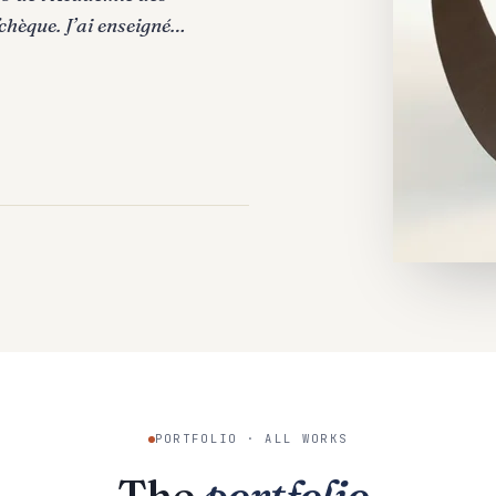
chèque. J’ai enseigné…
PORTFOLIO · ALL WORKS
The
portfolio
.