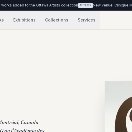
ed to the Ottawa Artists collection
New venue: Clinique Médicale Ur
NETWORK
ks
Exhibitions
Collections
Services
à Montréal, Canada
80 de l’Académie des