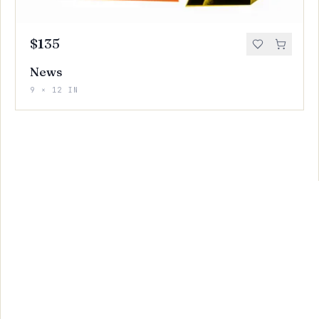
$135
News
9 × 12 IN