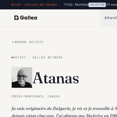
84 works on view at Hôtel de l'ITHQ · Montréal
70 new works add
LIVE · GALLEA NETWORK
RK
COLLECTION
Artwor
BROWSE ARTISTS
ARTIST · GALLEA NETWORK
Atanas
DEUX-MONTAGNES, CANADA
Ja suis originaire de Bulgarie, je vis et je travaille 
depuis vingt cinq ans. J’ai obtenu ma Maîtrise en 19