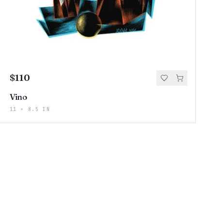
$110
Vino
11 × 8.5 IN