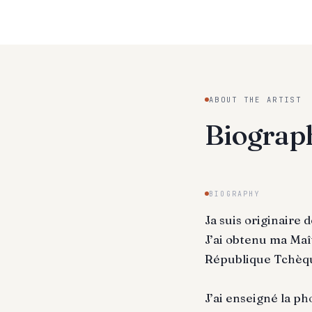
ABOUT THE ARTIST
Biogra
BIOGRAPHY
Ja suis originaire 
J’ai obtenu ma Maî
République Tchèq
J’ai enseigné la ph