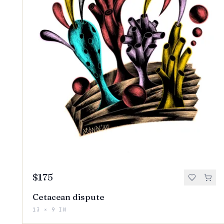
$175
Cetacean dispute
13 × 9 IN