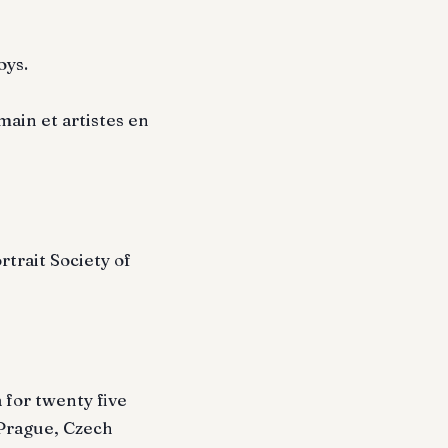
oys.
main et artistes en
rtrait Society of
 for twenty five
 Prague, Czech