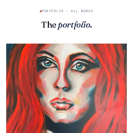
PORTFOLIO · ALL WORKS
The
portfolio
.