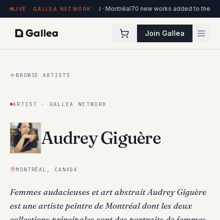
s on view at Hôtel de l'ITHQ · Montréal
70 new works added to the Ottawa Art
LIVE · GALLEA NETWORK
Join Gallea
BROWSE ARTISTS
ARTIST · GALLEA NETWORK
Audrey Giguère
MONTRÉAL, CANADA
Femmes audacieuses et art abstrait Audrey Giguère
est une artiste peintre de Montréal dont les deux
collections principales sont des portraits de femmes