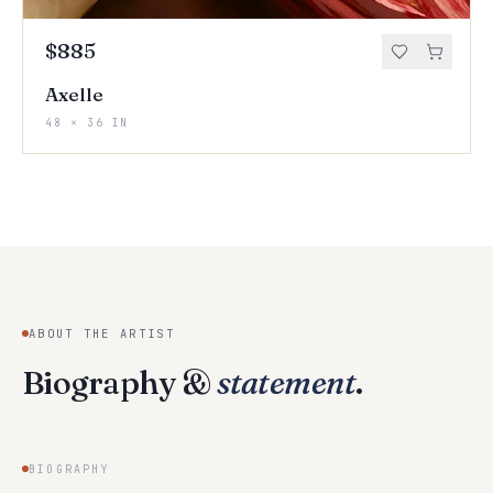
$885
Axelle
48 × 36 IN
ABOUT THE ARTIST
Biography &
statement
.
BIOGRAPHY