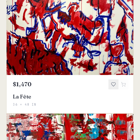
$1,470
La Fête
36 × 48 IN