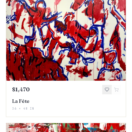
$1,470
La Fête
36 × 48 IN