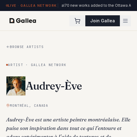
de l'ITHQ · Montréal
70 new works added to the Ottawa Artists collection
New 
LIVE · GALLEA NETWORK
Join Gallea
BROWSE ARTISTS
ARTIST · GALLEA NETWORK
Audrey-Ève
MONTRÉAL, CANADA
Audrey-Ève est une artiste peintre montréalaise. Elle
puise son inspiration dans tout ce qui l’entoure et
adore expérimenter à l’aide de textures et de