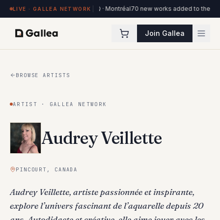
s on view at Hôtel de l'ITHQ · Montréal
70 new works added to the Ottawa Art
LIVE · GALLEA NETWORK
Join Gallea
BROWSE ARTISTS
ARTIST · GALLEA NETWORK
Audrey Veillette
PINCOURT, CANADA
Audrey Veillette, artiste passionnée et inspirante,
explore l’univers fascinant de l’aquarelle depuis 20
ans. Autodidacte et créative, elle aime jouer avec les