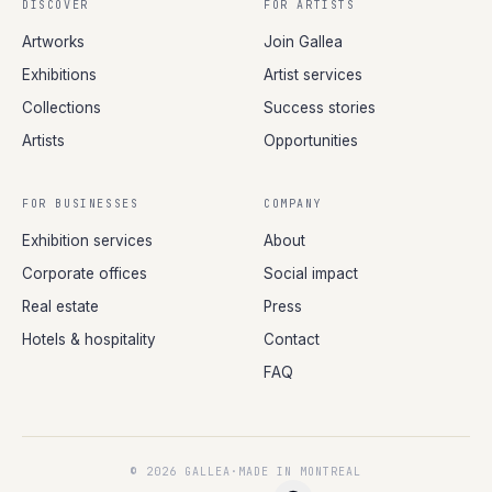
DISCOVER
FOR ARTISTS
Artworks
Join Gallea
Exhibitions
Artist services
Collections
Success stories
Artists
Opportunities
FOR BUSINESSES
COMPANY
Exhibition services
About
Corporate offices
Social impact
Real estate
Press
Hotels & hospitality
Contact
FAQ
© 2026 GALLEA
·
MADE IN MONTREAL