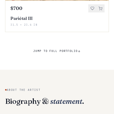
$700
Pariétal III
31.5 × 23.6 IN
JUMP TO FULL PORTFOLIO
ABOUT THE ARTIST
Biography &
statement
.