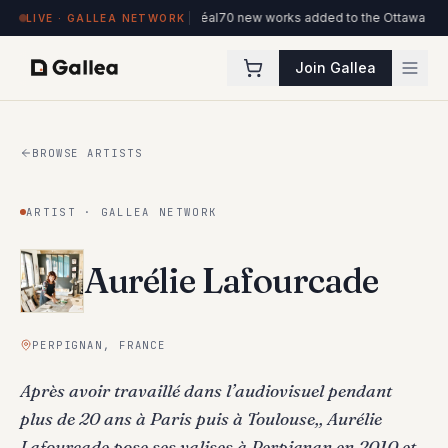
 l'ITHQ · Montréal
70 new works added to the Ottawa Artists collection
New ve
LIVE · GALLEA NETWORK
Join Gallea
BROWSE ARTISTS
ARTIST · GALLEA NETWORK
Aurélie Lafourcade
PERPIGNAN, FRANCE
Après avoir travaillé dans l’audiovisuel pendant
plus de 20 ans à Paris puis à Toulouse,, Aurélie
Lafourcade pose ses valises à Perpignan en 2010 et