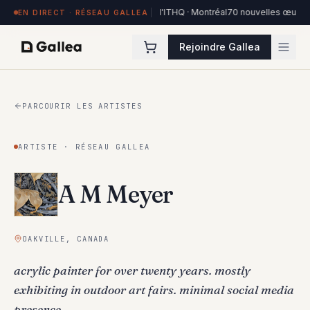
 œuvres exposées à Hôtel de l'ITHQ · Montréal
70 nouvelles œuvres dans la 
EN DIRECT · RÉSEAU GALLEA
Rejoindre Gallea
PARCOURIR LES ARTISTES
ARTISTE · RÉSEAU GALLEA
A M Meyer
OAKVILLE, CANADA
acrylic painter for over twenty years. mostly
exhibiting in outdoor art fairs. minimal social media
presence.