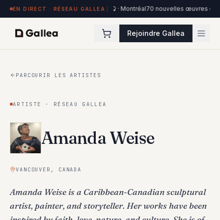
res exposées à Hôtel de l'ITHQ · Montréal
70 nouvelles œuvres dans la coll
EN DIRECT · RÉSEAU GALLEA
Rejoindre Gallea
PARCOURIR LES ARTISTES
ARTISTE · RÉSEAU GALLEA
Amanda Weise
VANCOUVER, CANADA
Amanda Weise is a Caribbean-Canadian sculptural
artist, painter, and storyteller. Her works have been
inspired by faith, love, nature, and culture. She is of