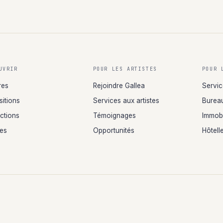
UVRIR
POUR LES ARTISTES
POUR 
res
Rejoindre Gallea
Servic
sitions
Services aux artistes
Bureau
ections
Témoignages
Immobi
tes
Opportunités
Hôtelle