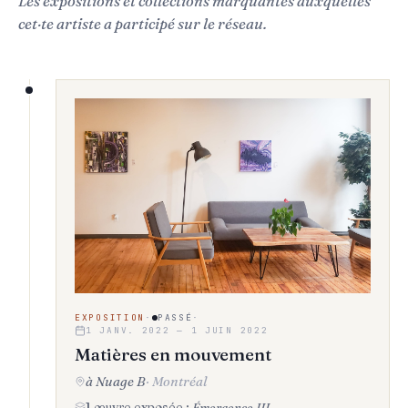
Les expositions et collections marquantes auxquelles
cet·te artiste a participé sur le réseau.
EXPOSITION
·
PASSÉ
·
1 JANV. 2022 — 1 JUIN 2022
Matières en mouvement
à Nuage B
·
Montréal
1 œuvre exposée :
Émergence III