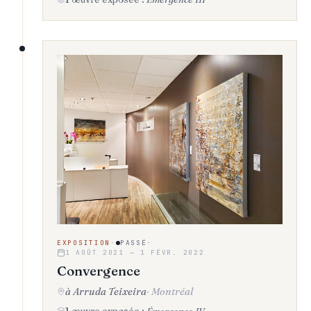
EXPOSITION
·
PASSÉ
·
1 AOÛT 2021 — 1 FÉVR. 2022
Convergence
à Arruda Teixeira
·
Montréal