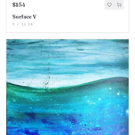
$154
Surface V
9 × 11 IN