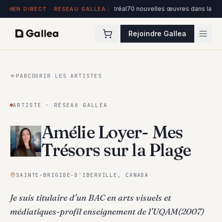
 Hôtel de l'ITHQ · Montréal
70 nouvelles œuvres dans la collection Artistes
EN DIRECT · RÉSEAU GALLEA
Rejoindre Gallea
PARCOURIR LES ARTISTES
ARTISTE · RÉSEAU GALLEA
Amélie Loyer- Mes
Trésors sur la Plage
SAINTE-BRIGIDE-D'IBERVILLE, CANADA
Je suis titulaire d’un BAC en arts visuels et
médiatiques-profil enseignement de l’UQAM(2007)