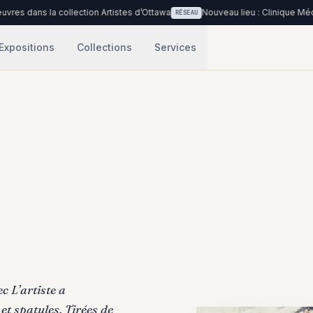
 collection Artistes d’Ottawa
Nouveau lieu : Clinique Médicale Urbaine
RÉSEAU
Expositions
Collections
Services
c L’artiste a
et spatules. Tirées de