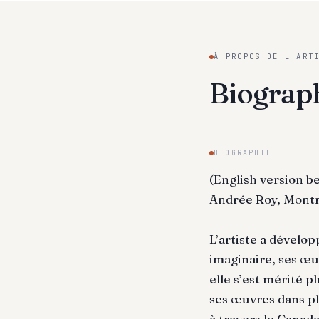
À PROPOS DE L'ART
Biograp
BIOGRAPHIE
(English version b
Andrée Roy, Montr
L’artiste a dévelop
imaginaire, ses œu
elle s’est mérité p
ses œuvres dans pl
à travers le Canada