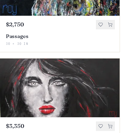
$2,750
Passages
30 × 30 IN
$3,350