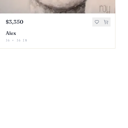
$3,350
Alex
36 × 36 IN