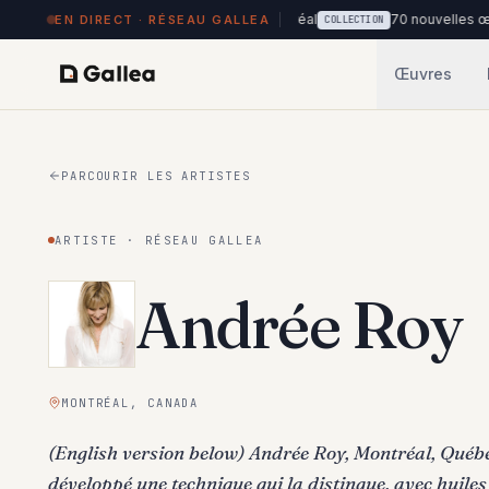
posées à Hôtel de l'ITHQ · Montréal
70 nouvelles œuvres dans la
EN DIRECT · RÉSEAU GALLEA
COLLECTION
Œuvres
PARCOURIR LES ARTISTES
ARTISTE · RÉSEAU GALLEA
Andrée Roy
MONTRÉAL, CANADA
(English version below) Andrée Roy, Montréal, Québe
développé une technique qui la distingue, avec huiles 