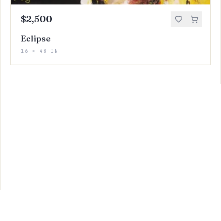
$2,500
Eclipse
16 × 48 IN