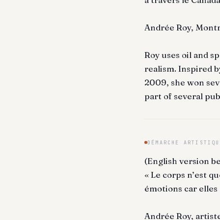
Andrée Roy, Montr
Roy uses oil and sp
realism. Inspired b
2009, she won seve
part of several pub
DÉMARCHE ARTISTIQU
(English version b
« Le corps n’est q
émotions car elles 
Andrée Roy, artist