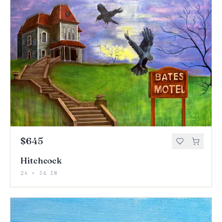
$645
Hitchcock
24 × 36 IN