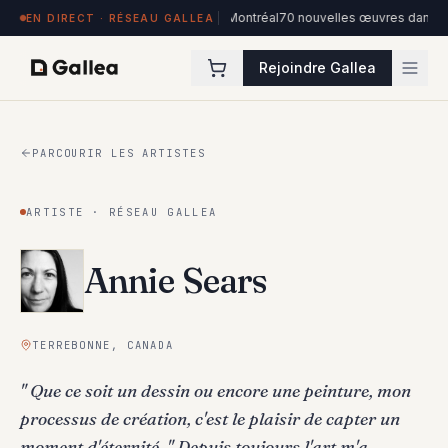
osées à Hôtel de l'ITHQ · Montréal
70 nouvelles œuvres dans la collection A
EN DIRECT · RÉSEAU GALLEA
Rejoindre Gallea
PARCOURIR LES ARTISTES
ARTISTE · RÉSEAU GALLEA
Annie Sears
TERREBONNE, CANADA
" Que ce soit un dessin ou encore une peinture, mon
processus de création, c'est le plaisir de capter un
moment d'éternité. " Depuis toujours l'art m'a