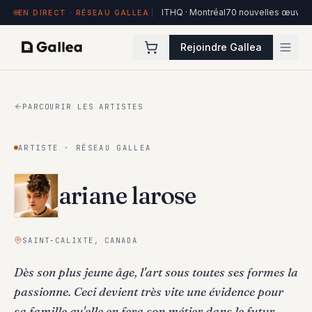
84 œuvres exposées à Hôtel de l'ITHQ · Montréal
70 nouvelles œuvres dans
EN DIRECT · RÉSEAU GALLEA
Rejoindre Gallea
PARCOURIR LES ARTISTES
ARTISTE · RÉSEAU GALLEA
ariane larose
SAINT-CALIXTE, CANADA
Dès son plus jeune âge, l'art sous toutes ses formes la
passionne. Ceci devient très vite une évidence pour
sa famille qu'elle en fera son métier dans le futur.