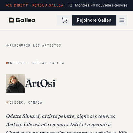
res exposées à Hôtel de l'ITHQ · Montréal
70 nouvelles œuvres dans la coll
EN DIRECT · RÉSEAU GALLEA
Rejoindre Gallea
PARCOURIR LES ARTISTES
ARTISTE · RÉSEAU GALLEA
ArtOsi
QUÉBEC, CANADA
Odette Simard, artiste peintre, signe ses œuvres
ArtOsi. Elle est née en mars 1967 et a grandi à
Charlevoix au travers des montagnes et rivières. Elle