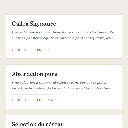
34
ŒUVRES
EN VEDETTE
Gallea Signature
Une sélection d’œuvres favorites issues d’artistes Gallea Pro,
choisies par notre équipe curatoriale pour leur qualité, leur
originalité et leur fort impact visuel.
VOIR LA COLLECTION
16
ŒUVRES
EN VEDETTE
Abstraction pure
Une sélection d’œuvres abstraites centrées sur le plaisir
visuel, où la couleur, la forme, la texture et la composition
priment sur le récit ou l’interprétation.
VOIR LA COLLECTION
27
ŒUVRES
Sélection du réseau