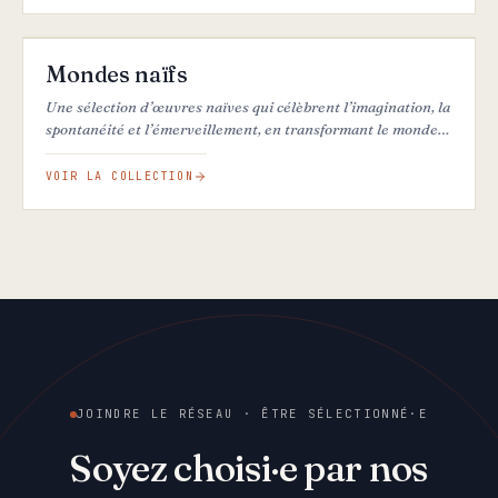
25
ŒUVRES
Mondes naïfs
Une sélection d’œuvres naïves qui célèbrent l’imagination, la
spontanéité et l’émerveillement, en transformant le monde
en visions simples, poétiques et ludiques.
VOIR LA COLLECTION
JOINDRE LE RÉSEAU · ÊTRE SÉLECTIONNÉ·E
Soyez choisi·e par nos