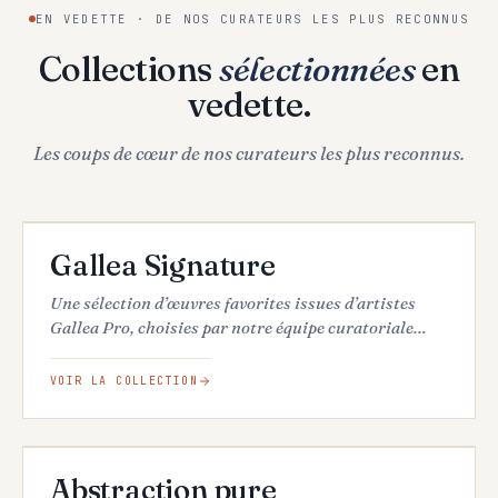
EN VEDETTE · DE NOS CURATEURS LES PLUS RECONNUS
Collections
sélectionnées
en
vedette.
Les coups de cœur de nos curateurs les plus reconnus.
34
ŒUVRES
EN VEDETTE
Gallea Signature
Une sélection d’œuvres favorites issues d’artistes
Gallea Pro, choisies par notre équipe curatoriale
pour leur qualité, leur originalité et leur fort impact
visuel.
VOIR LA COLLECTION
16
ŒUVRES
EN VEDETTE
Abstraction pure