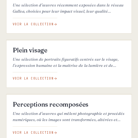
Une sélection d’œuvres récemment exposées dans le réseau
Gallea, choisies pour leur impact visuel, leur qualité
artistique et l’intérêt qu’elles ont suscité auprès de
différents publics.
VOIR LA COLLECTION
26
ŒUVRES
Plein visage
Une sélection de portraits figuratifs centrés sur le visage,
l’expression humaine et la maîtrise de la lumière et de
l’ombre pour révéler profondeur, atmosphère et originalité.
VOIR LA COLLECTION
25
ŒUVRES
Perceptions recomposées
Une sélection d’œuvres qui mêlent photographie et procédés
numériques, où les images sont transformées, altérées et
réinventées.
VOIR LA COLLECTION