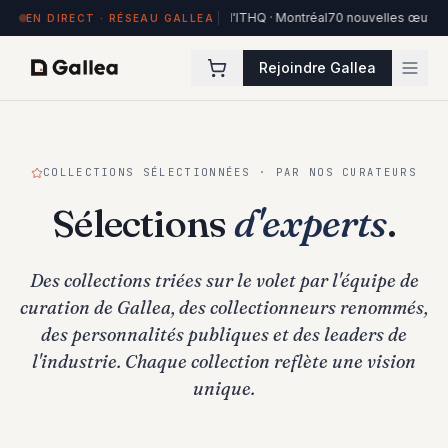
84 œuvres exposées à Hôtel de l'ITHQ · Montréal
70 nouvelles œuvres da
EN DIRECT · RÉSEAU GALLEA
Rejoindre Gallea
COLLECTIONS SÉLECTIONNÉES · PAR NOS CURATEURS
Sélections
d'experts
.
Des collections triées sur le volet par l'équipe de
curation de Gallea, des collectionneurs renommés,
des personnalités publiques et des leaders de
l'industrie. Chaque collection reflète une vision
unique.