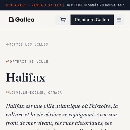
84 œuvres exposées à Hôtel de l'ITHQ · Montréal
70 nouvelles œuvres 
EN DIRECT · RÉSEAU GALLEA
Rejoindre Gallea
TOUTES LES VILLES
PORTRAIT DE VILLE
Halifax
NOUVELLE-ÉCOSSE
, CANADA
Halifax est une ville atlantique où l'histoire, la
culture et la vie côtière se rejoignent. Avec son
front de mer vivant, ses rues historiques, ses