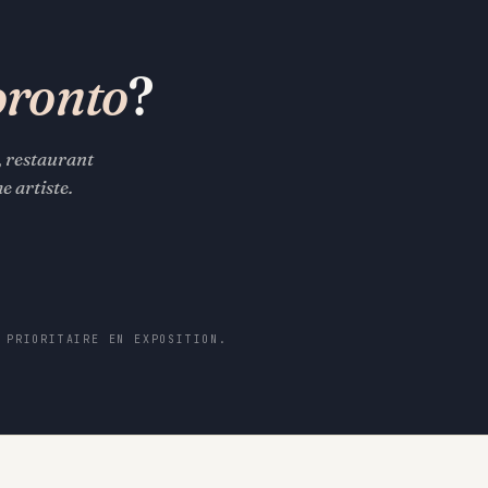
oronto
?
, restaurant
 artiste.
 PRIORITAIRE EN EXPOSITION.