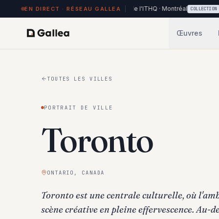
84 œuvres exposées à Hôtel de l'ITHQ · Montréal
70 nouv
EN DIRECT · RÉSEAU GALLEA
RÉSEAU
COLLECTION
Œuvres
TOUTES LES VILLES
PORTRAIT DE VILLE
Toronto
ONTARIO
, CANADA
Toronto est une centrale culturelle, où l'am
scène créative en pleine effervescence. Au-de