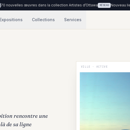
elles œuvres dans la collection Artistes d’Ottawa
Nouveau lieu : Clin
RÉSEAU
Expositions
Collections
Services
VILLE · ACTIVE
bition rencontre une
là de sa ligne