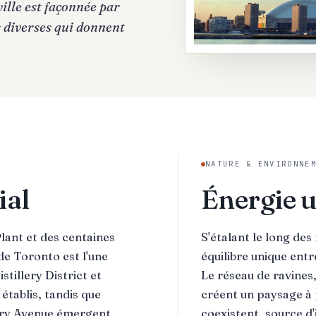
 ville est façonnée par
s diverses qui donnent
NATURE & ENVIRONNE
ial
Énergie u
lant et des centaines
S'étalant le long des
de Toronto est l'une
équilibre unique entr
tillery District et
Le réseau de ravines,
établis, tandis que
créent un paysage à p
ary Avenue émergent
coexistent, source d'