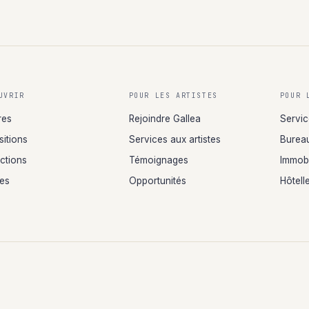
UVRIR
POUR LES ARTISTES
POUR 
res
Rejoindre Gallea
Servic
sitions
Services aux artistes
Bureau
ections
Témoignages
Immobi
tes
Opportunités
Hôtelle