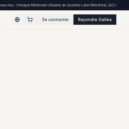
u lieu : Clinique Médicale Urbaine du Quartier Latin (Montréal, QC) rejoint le
Se connecter
Rejoindre Gallea