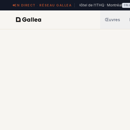
84 œuvres exposées à Hôtel de l'ITHQ · Montréal
EN DIRECT · RÉSEAU GALLEA
RÉSEAU
COLLE
Œuvres