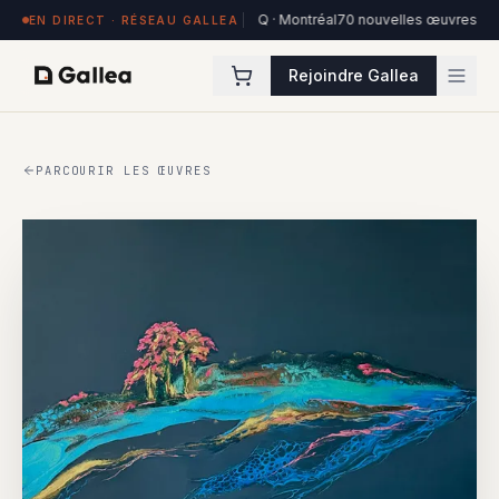
res exposées à Hôtel de l'ITHQ · Montréal
70 nouvelles œuvres dans la coll
EN DIRECT · RÉSEAU GALLEA
Rejoindre Gallea
PARCOURIR LES ŒUVRES