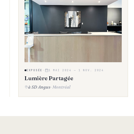
EXPOSÉE
·
1 MAI 2024
—
1 NOV. 2024
Lumière Partagée
à SD Angus
·
Montréal