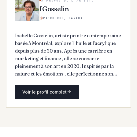
À PROPOS DE L'ARTISTE
IGosselin
MASCOUCHE, CANADA
Isabelle Gosselin, artiste peintre contemporaine
basée à Montréal, explore l’ huile et l’acrylique
depuis plus de 20 ans. Après une carrière en
marketing et finance , elle se consacre
pleinement à son art en 2020. Inspirée par la
nature et les émotions , elle perfectionne son
savoir-faire à travers diverses formations. Ses
œuvres ont été exposées dans des événements
Voir le profil complet
prestigieux tels que le Toronto Outdoor Art Fair
et des galeries renommées à Montréal. Co-
fondatrice des Enchères de l’Espoir , elle allie art
et philanthropie pour soutenir des causes
sociales. Active sur Facebook, Instagram, son
site web et Gallea , elle partage son processus