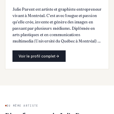
Julie Parent est artiste et graphiste entrepreneur
vivant à Montréal. C’est avec fougue et passion
qu’elle crée, invente et génère des images en
passant par plusieurs médiums. Diplômée en
arts plastiques et en communications
multimedia (Université du Québec à Montréal) et
en graphisme, elle fait évoluer sa pratique depuis
plus de 20 ans. Julie Parent is an artist and
Voir le profil complet
graphic designer living in Montreal. She creates,
invents and generates images with passion and
enthusiasm, using several media. With a degree
in visual arts and multimedia communications
(at Université du Québec à Montréal) and in
graphic design, she has been evolving her
practice for over 20 years.
DU MÊME ARTISTE