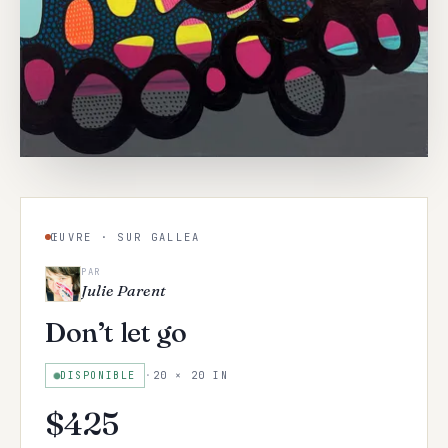
ŒUVRE · SUR GALLEA
PAR
Julie Parent
Don’t let go
DISPONIBLE
·
20 × 20 IN
$
425