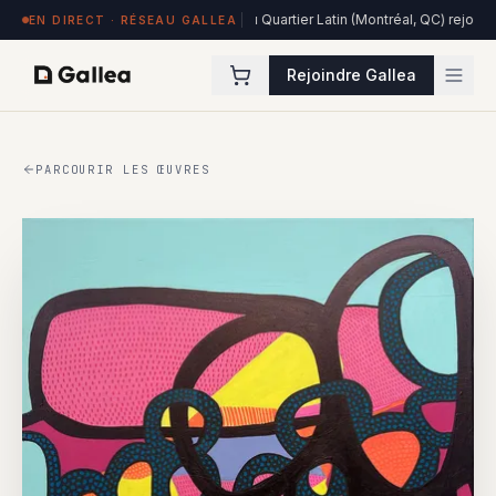
: Clinique Médicale Urbaine du Quartier Latin (Montréal, QC) rejoint le résea
EN DIRECT · RÉSEAU GALLEA
Rejoindre Gallea
PARCOURIR LES ŒUVRES