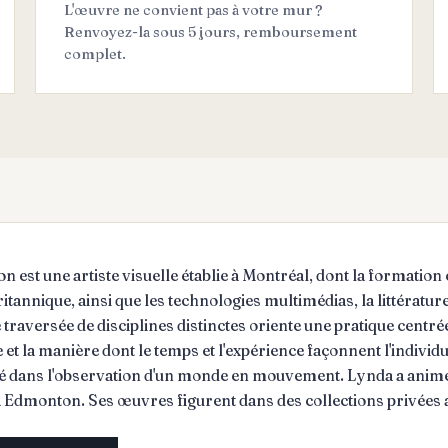
L'œuvre ne convient pas à votre mur ?
Renvoyez-la sous 5 jours, remboursement
complet.
 est une artiste visuelle établie à Montréal, dont la formation
annique, ainsi que les technologies multimédias, la littérature 
e traversée de disciplines distinctes oriente une pratique centr
e et la manière dont le temps et l'expérience façonnent l'individ
é dans l'observation d'un monde en mouvement. Lynda a animé de
à Edmonton. Ses œuvres figurent dans des collections privées a
à des environnements variés, notamment les espaces hôteliers,