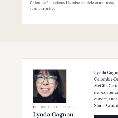
Calculée à la caisse. Livraison suivie et assurée,
sans surprise.
Lynda Gagnon
Colombie-Brit
McGill. Cett
de l'existenc
ouvert, ancr
Saint-Jean, 
À PROPOS DE L'ARTISTE
s'intègrent 
Lynda Gagnon