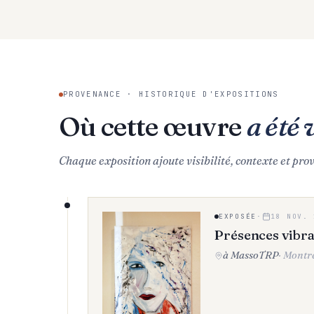
PROVENANCE · HISTORIQUE D'EXPOSITIONS
Où cette œuvre
a été 
Chaque exposition ajoute visibilité, contexte et pro
EXPOSÉE
·
18 NOV. 
Présences vibr
à MassoTRP
·
Montr