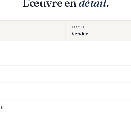
L'œuvre en
détail
.
STATUT
Vendue
ME