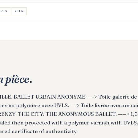
GRIS
NOIR
a pièce
.
LE. BALLET URBAIN ANONYME. —-> Toile galerie de 1,
is au polymère avec UVLS. —-> Toile livrée avec un cer
FRENZY. THE CITY. THE ANONYMOUS BALLET. ——> 1,5” 
sealed then protected with a polymer varnish with UVLS
red certificate of authenticity.