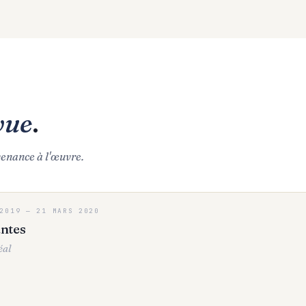
vue
.
venance à l'œuvre.
2019
—
21 MARS 2020
antes
éal