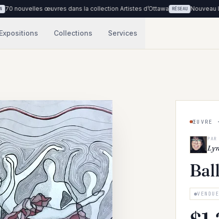
les œuvres dans la collection Artistes d’Ottawa
Nouveau lieu : Cliniq
RÉSEAU
Expositions
Collections
Services
ŒUVRE 
PAR
Ly
Bal
VENDU