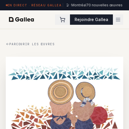
res exposées à Hôtel de l'ITHQ · Montréal
70 nouvelles œuvres dans la coll
EN DIRECT · RÉSEAU GALLEA
Rejoindre Gallea
PARCOURIR LES ŒUVRES