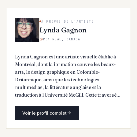
À PROPOS DE L'ARTISTE
Lynda Gagnon
MONTRÉAL, CANADA
Lynda Gagnon est une artiste visuelle établie à
Montréal, dont la formation couvre les beaux-
arts, le design graphique en Colombie-
Britannique, ainsi que les technologies
multimédias, la littérature anglaise et la
traduction à l'Université McGill. Cette traversée
de disciplines distinctes oriente une pratique
centrée sur les récits humains, les
Voir le profil complet
transformations de l'existence et la manière dont
le temps et l'expérience façonnent l'individu. Son
travail offre un espace d'interprétation ouvert,