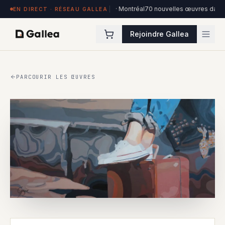
 exposées à Hôtel de l'ITHQ · Montréal
70 nouvelles œuvres dans la collect
EN DIRECT · RÉSEAU GALLEA
Rejoindre Gallea
PARCOURIR LES ŒUVRES