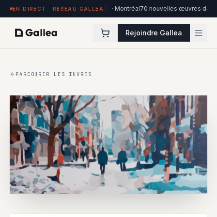
 exposées à Hôtel de l'ITHQ · Montréal
70 nouvelles œuvres dans la collect
EN DIRECT · RÉSEAU GALLEA
Rejoindre Gallea
PARCOURIR LES ŒUVRES