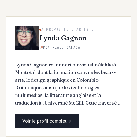
À PROPOS DE L'ARTISTE
Lynda Gagnon
MONTRÉAL, CANADA
Lynda Gagnon est une artiste visuelle établie à
Montréal, dont la formation couvre les beaux-
arts, le design graphique en Colombie-
Britannique, ainsi que les technologies
multimédias, la littérature anglaise et la
traduction à l'Université McGill. Cette traversée
de disciplines distinctes oriente une pratique
centrée sur les récits humains, les
Voir le profil complet
transformations de l'existence et la manière dont
le temps et l'expérience façonnent l'individu. Son