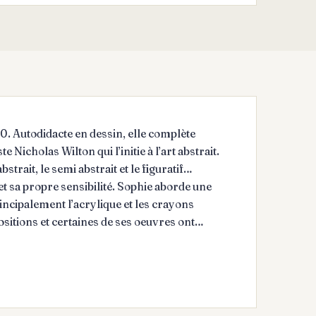
. Autodidacte en dessin, elle complète
icholas Wilton qui l’initie à l’art abstrait.
bstrait, le semi abstrait et le figuratif…
t sa propre sensibilité. Sophie aborde une
rincipalement l’acrylique et les crayons
sitions et certaines de ses oeuvres ont
certaines oeuvres à des organismes de charité
ison de soins palliatifs Teresa Dellar située
t artist in drawing, she completed the
uced her to abstract art. Since then, her
stract, semi-abstract, and figurative art—