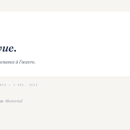
vue
.
venance à l'œuvre.
023
—
1 DÉC. 2023
ce
·
Montréal