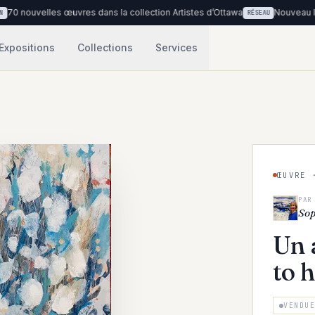
es œuvres dans la collection Artistes d’Ottawa
Nouveau lieu : Cliniqu
RÉSEAU
Expositions
Collections
Services
ŒUVRE 
PAR
Sop
Un 
to 
VENDU