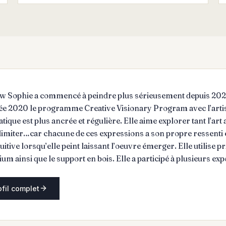
w Sophie a commencé à peindre plus sérieusement depuis 2020
ée 2020 le programme Creative Visionary Program avec l’artiste N
tique est plus ancrée et régulière. Elle aime explorer tant l’art a
limiter…car chacune de ces expressions a son propre ressenti e
itive lorsqu’elle peint laissant l’oeuvre émerger. Elle utilise p
 ainsi que le support en bois. Elle a participé à plusieurs expo
re en Australie, aux États Unis ainsi qu’au Canada. Le don de 
é au bien être des récipiendaires mentionnons entre autres la ma
ofil complet
ire. Sophie began painting more seriously in 2020. A self-taugh
ionary Program in 2020 with artist Nicholas Wilton, who introd
 become more grounded and consistent. She enjoys exploring ab