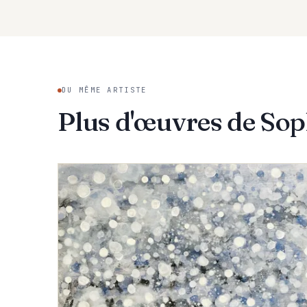
why limit on
when paintin
support. She
States, and 
the recipient
DU MÊME ARTISTE
Plus d'œuvres de Sop