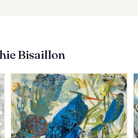
eself? Each of these expressions has its own unique feel and sen
g, letting the work emerge. She primarily uses acrylics and p
 has participated in several exhibitions, and some of her work
Canada. The donation of some of her works to charitable organiz
s, including the Teresa Dellar Palliative Care Home in Pointe Cl
hie Bisaillon