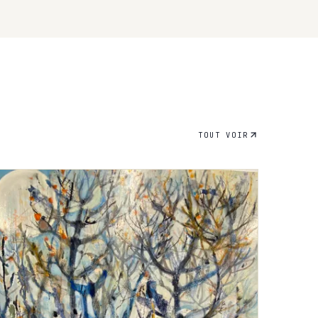
sitivity. Sophie takes an intuitive approach
encils as her medium, as well as a wooden
s have found homes in Australia, the United
ations has contributed to the well-being of
aire.
TOUT VOIR