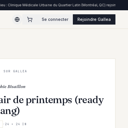
e Médicale Urbaine du Quartier Latin (Montréal, QC) rejoint le réseau
COMMUNAU
Se connecter
Rejoindre Gallea
· SUR GALLEA
hie Bisaillon
air de printemps (ready
hang)
E
·
24 × 24 IN