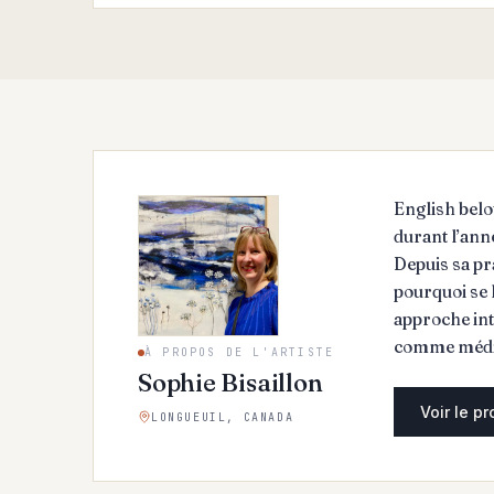
English belo
durant l’ann
Depuis sa pra
pourquoi se 
approche intu
comme médium
À PROPOS DE L'ARTISTE
trouvé demeu
Sophie Bisaillon
ont contribu
Voir le pr
LONGUEUIL, CANADA
à Pointe Cla
Creative Vis
practice has