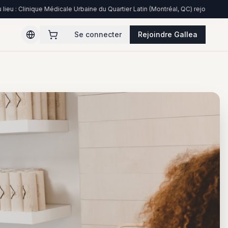
Clinique Médicale Urbaine du Quartier Latin (Montréal, QC) rejoint le réseau
Se connecter
Rejoindre Gallea