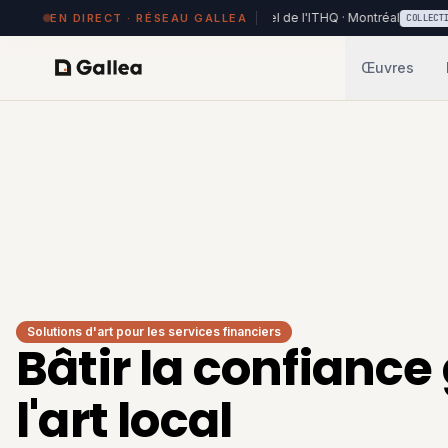
84 œuvres exposées à Hôtel de l'ITHQ · Montréal
70 
EN DIRECT · RÉSEAU GALLEA
RÉSEAU
COLLECTION
Œuvres
Solutions d'art pour les services financiers
Bâtir la confiance
l'art local