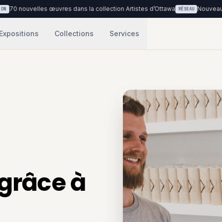
nouvelles œuvres dans la collection Artistes d’Ottawa
Nouveau lieu : 
RÉSEAU
Expositions
Collections
Services
 grâce à