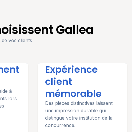
hoisissent Gallea
e de vos clients
ment
Expérience
s
client
mémorable
aide à
ents lors
Des pièces distinctives laissent
es
une impression durable qui
distingue votre institution de la
concurrence.