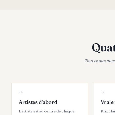
Qua
Tout ce que nous
0
1
0
2
Artistes d'abord
Vraie
L’artiste est au centre de chaque
Prix cla