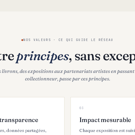
NOS VALEURS · CE QUI GUIDE LE RÉSEAU
tre
principes
, sans excep
 livrons, des expositions aux partenariats artistes en passant
collectionneur, passe par ces principes.
0
3
 transparence
Impact mesurable
irs, données partagées,
Chaque exposition est suiv