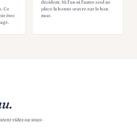
décident. Ni l’un ni l’autre seul ne
s. Ce
place la bonne œuvre sur le bon
ir être
mur.
agé.
E
au.
estent vides ou sous-