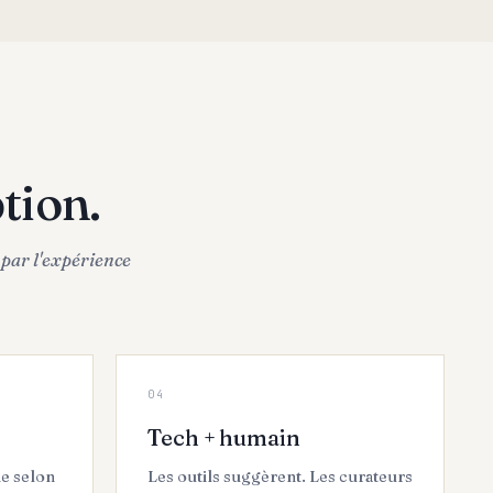
tion.
 par l'expérience
0
4
Tech + humain
ie selon
Les outils suggèrent. Les curateurs