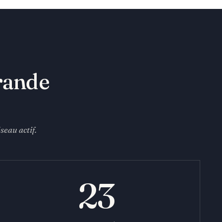
rande
seau actif.
23