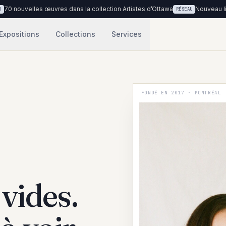
es œuvres dans la collection Artistes d’Ottawa
Nouveau lieu : Cliniqu
RÉSEAU
Expositions
Collections
Services
FONDÉ EN 2017 · MONTRÉAL
T
vides.