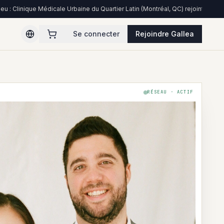
e Médicale Urbaine du Quartier Latin (Montréal, QC) rejoint le réseau
COMMUNAU
Se connecter
Rejoindre Gallea
RÉSEAU · ACTIF