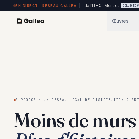
84 œuvres exposées à Hôtel de l'ITHQ · Montréal
70 nouvell
EN DIRECT · RÉSEAU GALLEA
SEAU
COLLECTION
Œuvres
À PROPOS · UN RÉSEAU LOCAL DE DISTRIBUTION D'AR
Moins de murs 