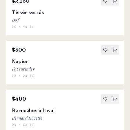
$2,160
Tissés serrés
DoT
30 × 48 IN
$500
Napier
Fat surinder
36 × 28 IN
$400
Bernaches à Laval
Bernard Racette
24 × 36 IN