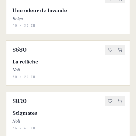
Une odeur de lavande
Briga
40 × 30 IN
$580
La relâche
Noli
30 × 24 IN
$820
Stigmates
Noli
36 × 60 IN