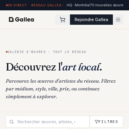
84 œuvres exposées à Hôtel de l'ITHQ · Montréal
70 nouvelles œuvres dans
EN DIRECT · RÉSEAU GALLEA
Rejoindre Gallea
GALERIE D'ŒUVRES · TOUT LE RÉSEAU
Découvrez l'
art local
.
Parcourez les œuvres d'artistes du réseau. Filtrez
par médium, style, ville, prix, ou continuez
simplement à explorer.
FILTRES