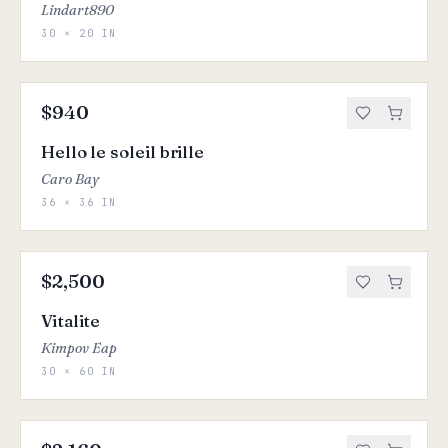
Lindart890
30 × 20 IN
$940
Hello le soleil brille
Caro Bay
36 × 36 IN
$2,500
Vitalite
Kimpov Eap
30 × 60 IN