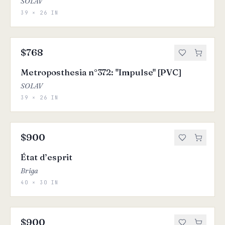
SOLAV
39 × 26 IN
$768
Metroposthesia n°372: "Impulse" [PVC]
SOLAV
39 × 26 IN
$900
État d’esprit
Briga
40 × 30 IN
$900