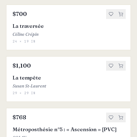
$700
La traversée
Céline Crépin
24 × 19 IN
$1,100
La tempête
Susan St-Laurent
29 × 29 IN
$768
Métroposthésie n°5 : « Ascension » [PVC]